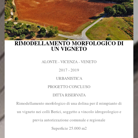
RIMODELLAMENTO MORFOLOGICO DI
UN VIGNETO
ALONTE - VICENZA - VENETO
2017 - 2019
URBANISTICA
PROGETTO CONCLUSO
DITTA RISERVATA
Rimodellamento morfologico di una dolina per il reimpianto di
un vigneto nei colli Berici, soggetto a vincolo idrogeologico e
previa autorizzazione comunale e regionale
Superficie 25.000 m2