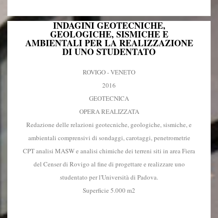
INDAGINI GEOTECNICHE,
GEOLOGICHE, SISMICHE E
AMBIENTALI PER LA REALIZZAZIONE
DI UNO STUDENTATO
ROVIGO - VENETO
2016
GEOTECNICA
OPERA REALIZZATA
Redazione delle relazioni geotecniche, geologiche, sismiche, e
ambientali comprensivi di sondaggi, carotaggi, penetrometrie
CPT analisi MASW e analisi chimiche dei terreni siti in area Fiera
del Censer di Rovigo al fine di progettare e realizzare uno
studentato per l'Università di Padova.
Superficie 5.000 m2