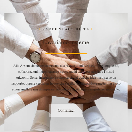
RACCONTACI DI TE
Lavoriamo insieme
Alla Arxem siamo costantemente alla ricerca di nuove idee, sfide complesse,
collaborazioni, nuovi talenti e nuove menti attive per ampliare i nostri
orizzonti. Se sei interessato a conoscerci, hai qualche idea ma ti serve un
supporto, oppure cerchi un lavoro che sia alla tua altezza dove metterti in gioco
e non smettere mai di imparare, non esitare a contattarci in qualsiasi momento.
Contattaci