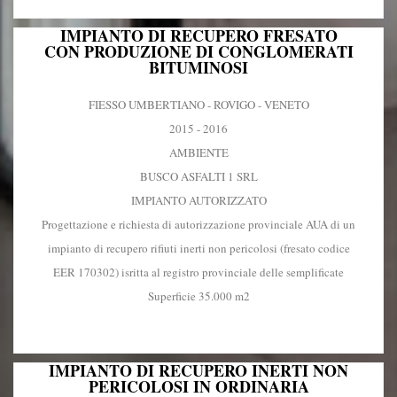
IMPIANTO DI RECUPERO FRESATO
CON PRODUZIONE DI CONGLOMERATI
BITUMINOSI
FIESSO UMBERTIANO - ROVIGO - VENETO
2015 - 2016
AMBIENTE
BUSCO ASFALTI 1 SRL
IMPIANTO AUTORIZZATO
Progettazione e richiesta di autorizzazione provinciale AUA di un
impianto di recupero rifiuti inerti non pericolosi (fresato codice
EER 170302) isritta al registro provinciale delle semplificate
Superficie 35.000 m2
IMPIANTO DI RECUPERO INERTI NON
PERICOLOSI IN ORDINARIA