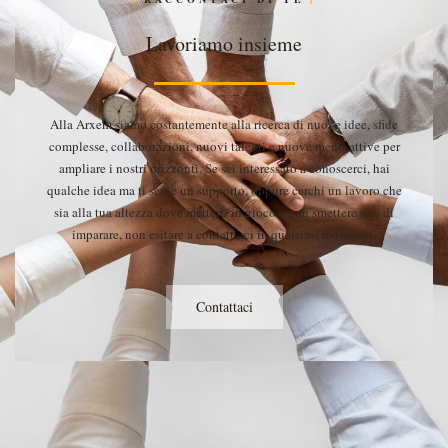
Lavoriamo insieme
Alla Arxem siamo costantemente alla ricerca di nuove idee, sfide
complesse, collaborazioni, nuovi talenti e nuove menti attive per
ampliare i nostri orizzonti. Se sei interessato a conoscerci, hai
qualche idea ma ti serve un supporto, oppure cerchi un lavoro che
sia alla tua altezza dove metterti in gioco e non smettere mai di
imparare, non esitare a contattarci in qualsiasi momento.
Contattaci