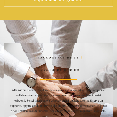
RACCONTACI DI TE
Lavoriamo insieme
Alla Arxem siamo costantemente alla ricerca di nuove idee, sfide complesse,
collaborazioni, nuovi talenti e nuove menti attive per ampliare i nostri
orizzonti. Se sei interessato a conoscerci, hai qualche idea ma ti serve un
supporto, oppure cerchi un lavoro che sia alla tua altezza dove metterti in gioco
e non smettere mai di imparare, non esitare a contattarci in qualsiasi momento.